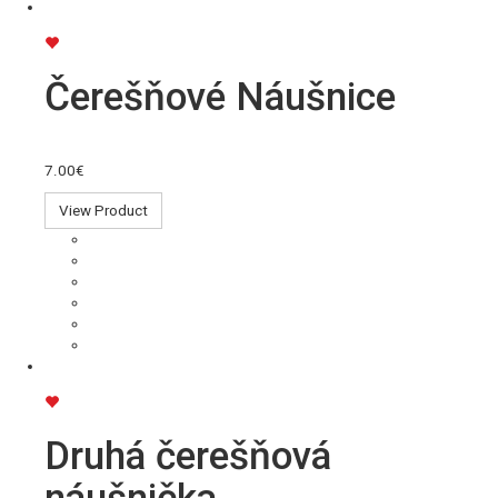
Čerešňové Náušnice
7.00€
View Product
Druhá čerešňová
náušnička