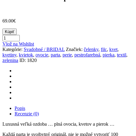
69.00€
Kúpiť
Vlož na Wishlist
Kategórie:
Svadobné / BRIDAL
Značiek:
čelenky
,
filc
,
kvet
,
kvetiny
,
kvietok
,
ovocie
,
parta
,
perie
,
pestrofarebná
,
pierka
,
textil
,
zelenina
ID:
1820
Popis
Recenzie (0)
Luxusná veľká ozdoba … plná ovocia, kvetov a pierok …
Každá parta je svojbytný originál, nie je možné vytvoriť 100