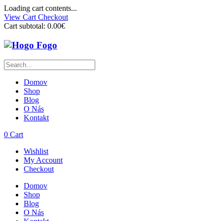
Loading cart contents...
View Cart
Checkout
Cart subtotal:
0.00€
Domov
Shop
Blog
O Nás
Kontakt
0
Cart
Wishlist
My Account
Checkout
Domov
Shop
Blog
O Nás