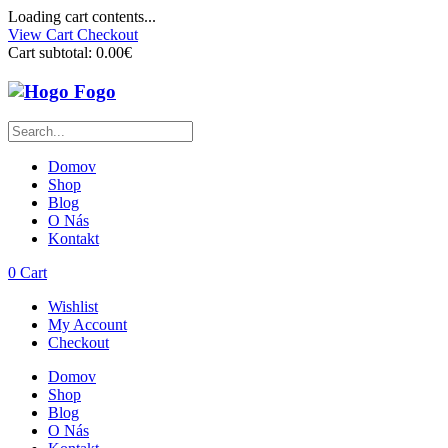
Loading cart contents...
View Cart
Checkout
Cart subtotal:
0.00€
Domov
Shop
Blog
O Nás
Kontakt
0
Cart
Wishlist
My Account
Checkout
Domov
Shop
Blog
O Nás