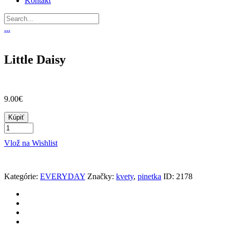
Kontakt
...
Little Daisy
9.00€
Kúpiť
Vlož na Wishlist
Kategórie:
EVERYDAY
Značky:
kvety
,
pinetka
ID:
2178