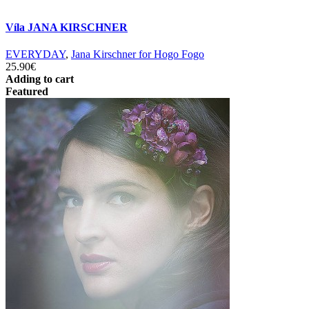
Víla JANA KIRSCHNER
EVERYDAY
,
Jana Kirschner for Hogo Fogo
25.90€
Adding to cart
Featured