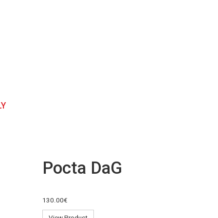
LY
Pocta DaG
130.00€
View Product