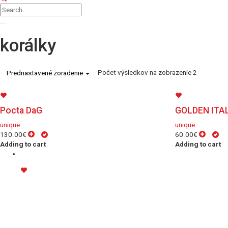
...
korálky
Počet výsledkov na zobrazenie 2
Prednastavené zoradenie
Pocta DaG
GOLDEN ITA
unique
unique
130.00€
60.00€
Adding to cart
Adding to cart