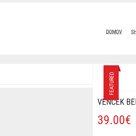
DOMOV
S
FEATURED
VENČEK BE
39.00€