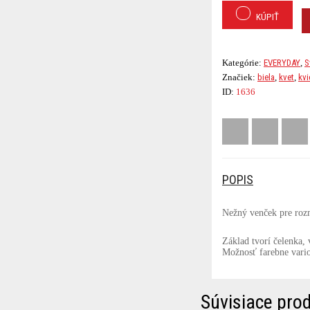
KÚPIŤ
Kategórie:
EVERYDAY
,
S
Značiek:
biela
,
kvet
,
kvi
ID:
1636
POPIS
Nežný venček pre rozma
Základ tvorí čelenka, 
Možnosť farebne vario
Súvisiace pro