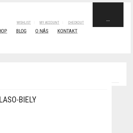
...
WISHLIST
MY ACCOUNT
CHECKOUT
HOP
BLOG
O NÁS
KONTAKT
LASO-BIELY