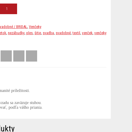
vadobné / BRIDAL
,
Venčeky
etok
,
nezábudky
,
ples
,
šitie
,
svadba
,
svadobné
,
textil
,
venček
,
venčeky
nité príležitosti.
vzadu sa zaväzuje stuhou.
vať, podľa vášho priania.
dukty